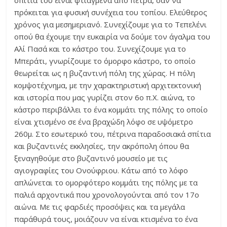
πρόκειται για φυσική συνέχεια του τοπίου. Ελεύθερος
χρόνος για μεσημεριανό. Συνεχίζουμε για το Τεπελένι
οπού θα έχουμε την ευκαιρία να δούμε τον άγαλμα του
Αλί Πασά και το κάστρο του. Συνεχίζουμε για το
Μπεράτι, γνωρίζουμε το όμορφο κάστρο, το οποίο
θεωρείται ως η βυζαντινή πόλη της χώρας. Η πόλη
κομψοτέχνημα, με την χαρακτηριστική αρχιτεκτονική
και ιστορία που μας γυρίζει στον 6ο π.Χ. αιώνα, το
κάστρο περιβάλλει το ένα κομμάτι της πόλης το οποίο
είναι χτισμένο σε ένα βραχώδη λόφο σε υψόμετρο
260μ. Στο εσωτερικό του, πέτρινα παραδοσιακά σπίτια
και βυζαντινές εκκλησίες, την ακρόπολη όπου θα
ξεναγηθούμε στο βυζαντινό μουσείο με τις
αγιογραφίες του Ονούφριου. Κάτω από το λόφο
απλώνεται το ομορφότερο κομμάτι της πόλης με τα
παλιά αρχοντικά που χρονολογούνται από τον 17ο
αιώνα. Με τις φαρδιές προσόψεις και τα μεγάλα
παράθυρά τους, μοιάζουν να είναι κτισμένα το ένα