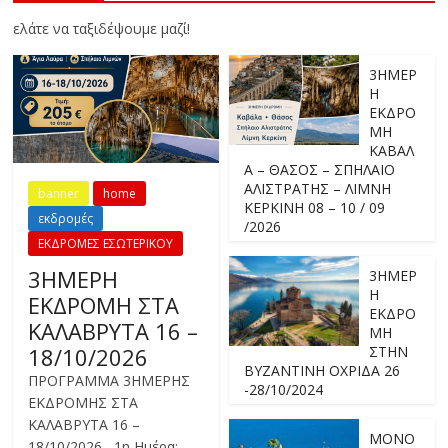
ελάτε να ταξιδέψουμε μαζί!
3ΗΜΕΡ
Η
ΕΚΔΡΟ
ΜΗ
ΚΑΒΑΛ
Α – ΘΑΣΟΣ – ΣΠΗΛΑΙΟ
ΑΛΙΣΤΡΑΤΗΣ – ΛΙΜΝΗ
banner
home
ΚΕΡΚΙΝΗ 08 – 10 / 09
εκδρομές
/2026
ΕΚΔΡΟΜΕΣ ΕΣΩΤΕΡΙΚΟΥ
3ΗΜΕΡΗ
3ΗΜΕΡ
Η
ΕΚΔΡΟΜΗ ΣΤΑ
ΕΚΔΡΟ
ΚΑΛΑΒΡΥΤΑ 16 –
ΜΗ
18/10/2026
ΣΤΗΝ
ΒΥΖΑΝΤΙΝΗ ΟΧΡΙΔΑ 26
ΠΡΟΓΡΑΜΜΑ 3ΗΜΕΡΗΣ
-28/10/2024
ΕΚΔΡΟΜΗΣ ΣΤΑ
ΚΑΛΑΒΡΥΤΑ 16 –
ΜΟΝΟ
18/10/2026 1η Ημέρα: