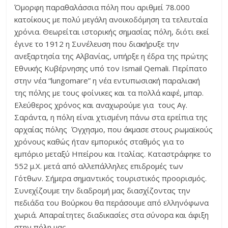
Όμορφη παραθαλάσσια πόλη που αριθμεί 78.000
κατοίκους με πολύ μεγάλη ανοικοδόμηση τα τελευταία
χρόνια. Θεωρείται ιστορικής σημασίας πόλη, διότι εκεί
έγινε το 1912 η Συνέλευση που διακήρυξε την
ανεξαρτησία της Αλβανίας, υπήρξε η έδρα της πρώτης
Εθνικής Κυβέρνησης υπό τον Ismail Qemali. Περίπατο
στην νέα “lungomare” η νέα εντυπωσιακή παραλιακή
της πόλης με τους φοίνικες και τα πολλά καφέ, μπαρ.
Ελεύθερος χρόνος και αναχωρούμε για τους Αγ.
Σαράντα, η πόλη είναι χτισμένη πάνω στα ερείπια της
αρχαίας πόλης Όγχησμο, που άκμασε στους ρωμαϊκούς
χρόνους καθώς ήταν εμπορικός σταθμός για το
εμπόριο μεταξύ Ηπείρου και Ιταλίας. Καταστράφηκε το
552 μ.Χ. μετά από αλλεπάλληλες επιδρομές των
Γότθων. Σήμερα σημαντικός τουριστικός προορισμός.
Συνεχίζουμε την διαδρομή μας διασχίζοντας την
πεδιάδα του Βούρκου θα περάσουμε από ελληνόφωνα
χωριά. Απαραίτητες διαδικασίες στα σύνορα και άφιξη
στην πόλη μας.