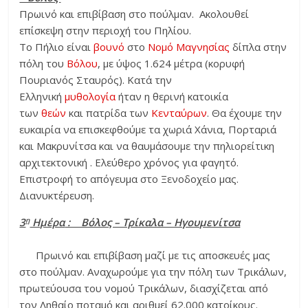
Πρωινό και επιβίβαση στο πούλμαν. Ακολουθεί
επίσκεψη στην περιοχή του Πηλίου.
Το Πήλιο είναι
βουνό
στο
Νομό Μαγνησίας
δίπλα στην
πόλη του
Βόλου
, με ύψος 1.624 μέτρα (κορυφή
Πουριανός Σταυρός). Κατά την
Ελληνική
μυθολογία
ήταν η θερινή κατοικία
των
θεών
και πατρίδα των
Κενταύρων
. Θα έχουμε την
ευκαιρία να επισκεφθούμε τα χωριά Χάνια, Πορταριά
και Μακρυνίτσα και να θαυμάσουμε την πηλιορείτικη
αρχιτεκτονική . Ελεύθερο χρόνος για φαγητό.
Επιστροφή το απόγευμα στο Ξενοδοχείο μας.
Διανυκτέρευση.
η
3
Ημέρα
: Βόλος – Τρίκαλα – Ηγουμενίτσα
Πρωινό και επιβίβαση μαζί με τις αποσκευές μας
στο πούλμαν. Αναχωρούμε για την πόλη των Τρικάλων,
πρωτεύουσα του νομού Τρικάλων, διασχίζεται από
τον Ληθαίο ποταμό και αριθμεί 62.000 κατοίκους.