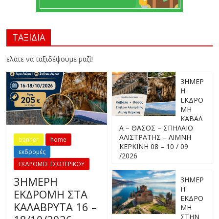
ΤΑΞΙΔΙΑ
ελάτε να ταξιδέψουμε μαζί!
3ΗΜΕΡ
Η
ΕΚΔΡΟ
ΜΗ
ΚΑΒΑΛ
Α – ΘΑΣΟΣ – ΣΠΗΛΑΙΟ
ΑΛΙΣΤΡΑΤΗΣ – ΛΙΜΝΗ
banner
home
ΚΕΡΚΙΝΗ 08 – 10 / 09
εκδρομές
/2026
ΕΚΔΡΟΜΕΣ ΕΣΩΤΕΡΙΚΟΥ
3ΗΜΕΡΗ
3ΗΜΕΡ
Η
ΕΚΔΡΟΜΗ ΣΤΑ
ΕΚΔΡΟ
ΚΑΛΑΒΡΥΤΑ 16 –
ΜΗ
ΣΤΗΝ