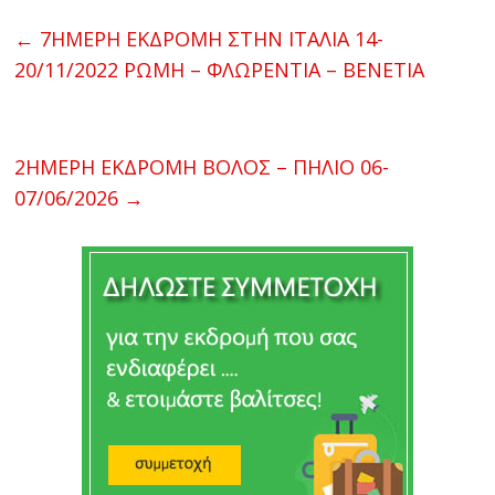
←
7HMEΡΗ ΕΚΔΡΟΜΗ ΣΤΗΝ ΙΤΑΛΙΑ 14-
20/11/2022 ΡΩΜΗ – ΦΛΩΡΕΝΤΙΑ – ΒΕΝΕΤΙΑ
2ΗΜΕΡΗ ΕΚΔΡΟΜΗ ΒΟΛΟΣ – ΠΗΛΙΟ 06-
07/06/2026
→