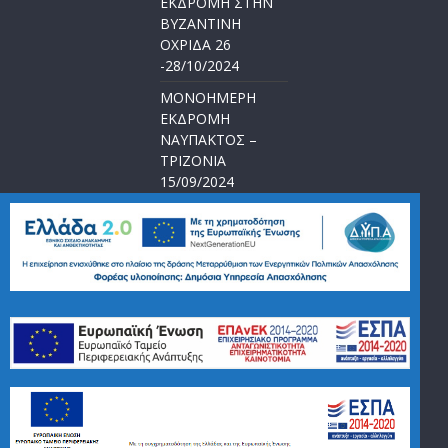
ΕΚΔΡΟΜΗ ΣΤΗΝ
ΒΥΖΑΝΤΙΝΗ
ΟΧΡΙΔΑ 26
-28/10/2024
ΜΟΝΟΗΜΕΡΗ
ΕΚΔΡΟΜΗ
ΝΑΥΠΑΚΤΟΣ –
ΤΡΙΖΟΝΙΑ
15/09/2024
5ΗΜΕΡΗ
ΕΚΔΡΟΜΗ
<<ΑΓΙΟΥ
ΠΝΕΥΜΑΤΟΣ>>
21-25/06/2024
copyright@2018 boutastours.gr || powered by
web-way