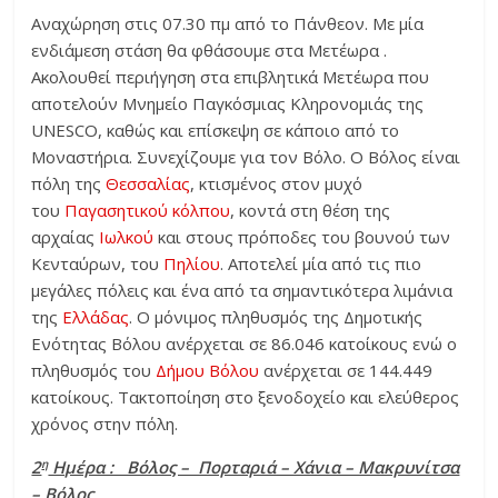
Αναχώρηση στις 07.30 πμ από το Πάνθεον. Με μία
ενδιάμεση στάση θα φθάσουμε στα Μετέωρα .
Ακολουθεί περιήγηση στα επιβλητικά Μετέωρα που
αποτελούν Μνημείο Παγκόσμιας Κληρονομιάς της
UNESCO, καθώς και επίσκεψη σε κάποιο από το
Μοναστήρια. Συνεχίζουμε για τον Βόλο. Ο Βόλος είναι
πόλη της
Θεσσαλίας
, κτισμένος στον μυχό
του
Παγασητικού κόλπου
, κοντά στη θέση της
αρχαίας
Ιωλκού
και στους πρόποδες του βουνού των
Κενταύρων, του
Πηλίου
. Αποτελεί μία από τις πιο
μεγάλες πόλεις και ένα από τα σημαντικότερα λιμάνια
της
Ελλάδας
. Ο μόνιμος πληθυσμός της Δημοτικής
Ενότητας Βόλου ανέρχεται σε 86.046 κατοίκους ενώ ο
πληθυσμός του
Δήμου Βόλου
ανέρχεται σε 144.449
κατοίκους. Τακτοποίηση στο ξενοδοχείο και ελεύθερος
χρόνος στην πόλη.
η
2
Ημέρα : Βόλος – Πορταριά – Χάνια – Μακρυνίτσα
– Βόλος