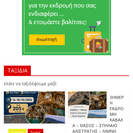
ΤΑΞΙΔΙΑ
ελάτε να ταξιδέψουμε μαζί!
3ΗΜΕΡ
Η
ΕΚΔΡΟ
ΜΗ
ΚΑΒΑΛ
Α – ΘΑΣΟΣ – ΣΠΗΛΑΙΟ
ΑΛΙΣΤΡΑΤΗΣ – ΛΙΜΝΗ
banner
home