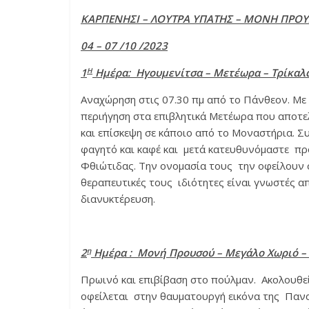
ΚΑΡΠΕΝΗΣΙ – ΛΟΥΤΡΑ ΥΠΑΤΗΣ – ΜΟΝΗ ΠΡΟΥ
04 – 07 /10 /2023
Η
1
Ημέρα: Ηγουμενίτσα – Μετέωρα – Τρίκαλ
Αναχώρηση στις 07.30 πμ από το Πάνθεον. Με 
περιήγηση στα επιβλητικά Μετέωρα που αποτ
και επίσκεψη σε κάποιο από το Μοναστήρια. Σ
φαγητό και καφέ και μετά κατευθυνόμαστε πρ
Φθιώτιδας. Την ονομασία τους την οφείλουν σ
θεραπευτικές τους ιδιότητες είναι γνωστές α
διανυκτέρευση.
η
2
Ημέρα : Μονή Προυσού – Μεγάλο Χωριό –
Πρωινό και επιβίβαση στο πούλμαν. Ακολουθε
οφείλεται στην θαυματουργή εικόνα της Πανα