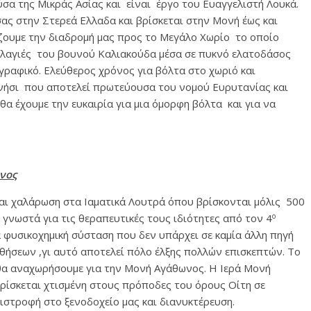
ύσα της Μικράς Ασίας και είναι έργο του Ευαγγελιστή Λουκά.
ς στην Στερεά Ελλαδα και βρίσκεται στην Μονή έως και
ζουμε την διαδρομή μας προς το Μεγάλο Χωρίο το οποίο
 πλαγιές του βουνού Καλιακούδα μέσα σε πυκνό ελατοδάσος
γραφικό. Ελεύθερος χρόνος για βόλτα στο χωριό και
ενήσι που αποτελεί πρωτεύουσα του νομού Ευρυτανίας και
α έχουμε την ευκαιρία για μια όμορφη βόλτα και για να
νος
και χαλάρωση στα Ιαματικά Λουτρά όπου βρίσκονται μόλις 500
ο
 γνωστά για τις θεραπευτικές τους ιδιότητες από τον 4
 φυσικοχημική σύσταση που δεν υπάρχει σε καμία άλλη πηγή
αθήσεων ,γι αυτό αποτελεί πόλο έλξης πολλών επισκεπτών. Το
θα αναχωρήσουμε για την Μονή Αγάθωνος. Η Ιερά Μονή
βρίσκεται χτισμένη στους πρόποδες του όρους Οίτη σε
στροφή στο ξενοδοχείο μας και διανυκτέρευση.