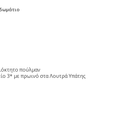
 δωμάτιο
ιόκτητο πούλμαν
είο 3* με πρωινό στα Λουτρά Υπάτης