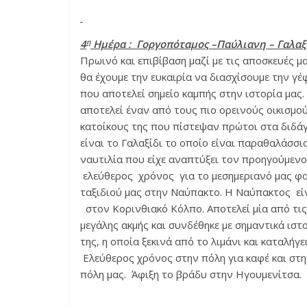
η
4
Ημέρα : Γοργοπόταμος –Παύλιανη – Γαλαξ
Πρωινό και επιβίβαση μαζί με τις αποσκευές
θα έχουμε την ευκαιρία να διασχίσουμε την γέ
που αποτελεί σημείο καμπής στην ιστορία μας
αποτελεί έναν από τους πιο ορεινούς οικισμο
κατοίκους της που πίστεψαν πρώτοι στα διδά
είναι το Γαλαξίδι το οποίο είναι παραθαλάσσι
ναυτιλία που είχε αναπτύξει τον προηγούμενο
ελεύθερος χρόνος για το μεσημεριανό μας φα
ταξιδιού μας στην Ναύπακτο. Η Ναύπακτος εί
στον Κορινθιακό Κόλπο. Αποτελεί μία από τις
μεγάλης ακμής και συνδέθηκε με σημαντικά ισ
της, η οποία ξεκινά από το λιμάνι και καταλήγ
Ελεύθερος χρόνος στην πόλη για καφέ και στη
πόλη μας. Άφιξη το βράδυ στην Ηγουμενίτσα.