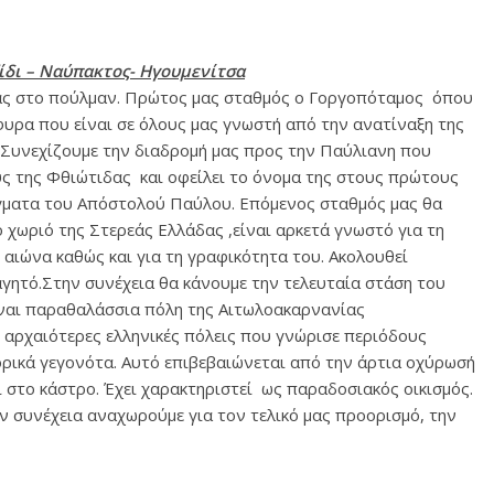
ίδι – Ναύπακτος- Ηγουμενίτσα
 μας στο πούλμαν. Πρώτος μας σταθμός ο Γοργοπόταμος όπου
φυρα που είναι σε όλους μας γνωστή από την ανατίναξη της
. Συνεχίζουμε την διαδρομή μας προς την Παύλιανη που
ύς της Φθιώτιδας και οφείλει το όνομα της στους πρώτους
γματα του Απόστολού Παύλου. Επόμενος σταθμός μας θα
ο χωριό της Στερεάς Ελλάδας ,είναι αρκετά γνωστό για τη
 αιώνα καθώς και για τη γραφικότητα του. Ακολουθεί
γητό.Στην συνέχεια θα κάνουμε την τελευταία στάση του
ναι παραθαλάσσια πόλη της Αιτωλοακαρνανίας
 αρχαιότερες ελληνικές πόλεις που γνώρισε περιόδους
τορικά γεγονότα. Αυτό επιβεβαιώνεται από την άρτια οχύρωσή
ει στο κάστρο. Έχει χαρακτηριστεί ως παραδοσιακός οικισμός.
ν συνέχεια αναχωρούμε για τον τελικό μας προορισμό, την