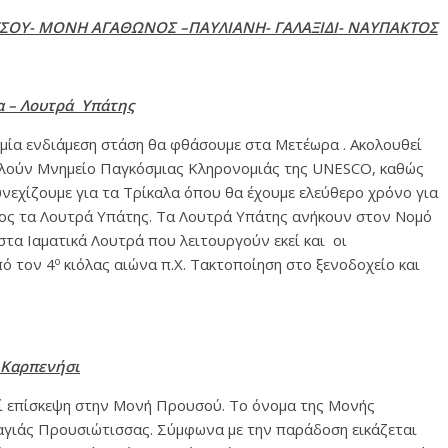
ΣΟΥ- ΜΟΝΗ ΑΓΑΘΩΝΟΣ –ΠΑΥΛΙΑΝΗ- ΓΑΛΑΞΙΔΙ- ΝΑΥΠΑΚΤΟΣ
α – Λουτρά Υπάτης
μία ενδιάμεση στάση θα φθάσουμε στα Μετέωρα . Ακολουθεί
ελούν Μνημείο Παγκόσμιας Κληρονομιάς της UNESCO, καθώς
υνεχίζουμε για τα Τρίκαλα όπου θα έχουμε ελεύθερο χρόνο για
ος τα Λουτρά Υπάτης. Τα Λουτρά Υπάτης ανήκουν στον Νομό
τα Ιαματικά Λουτρά που λειτουργούν εκεί και οι
ο
πό τον 4
κιόλας αιώνα π.Χ. Τακτοποίηση στο ξενοδοχείο και
 Καρπενήσι
ί επίσκεψη στην Μονή Προυσού. Το όνομα της Μονής
γιάς Προυσιώτισσας. Σύμφωνα με την παράδοση εικάζεται