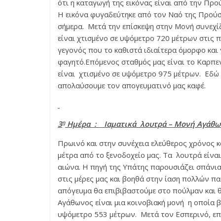
ότι η καταγωγή της εικόνας είναι από την Προ
Η εικόνα φυγαδεύτηκε από τον Ναό της Προύσα
σήμερα. Μετά την επίσκεψη στην Μονή συνεχί
είναι χτισμένο σε υψόμετρο 720 μέτρων στις
γεγονός που το καθιστά ιδιαίτερα όμορφο και 
φαγητό.Επόμενος σταθμός μας είναι το Καρπ
είναι χτισμένο σε υψόμετρο 975 μέτρων. Εδώ θ
απολαύσουμε τον απογευματινό μας καφέ.
η
3
Ημέρα : Ιαματικά λουτρά – Μονή Αγάθω
Πρωινό και στην συνέχεια ελεύθερος χρόνος 
μέτρα από το ξενοδοχείο μας. Τα λουτρά είναι
αιώνα. Η πηγή της Υπάτης παρουσιάζει σπάνια
στις μέρες μας και βοηθά στην ίαση πολλών π
απόγευμα θα επιβιβαστούμε στο πούλμαν και 
Αγάθωνος είναι μια κοινοβιακή μονή η οποία 
υψόμετρο 553 μέτρων. Μετά τον Εσπερινό, επι